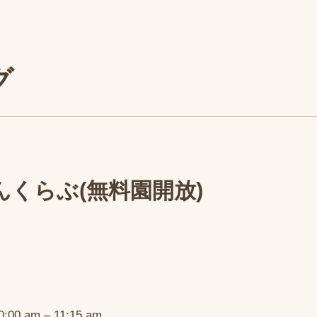
グ
くらぶ(無料園開放)
00 am – 11:15 am