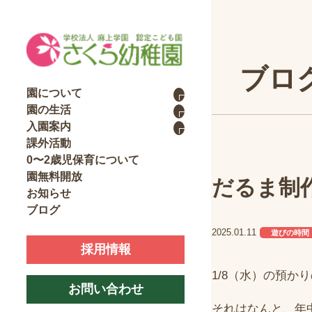
ブロ
園について
園の生活
入園案内
課外活動
0〜2歳児保育について
園無料開放
だるま制
お知らせ
ブログ
2025.01.11
遊びの時間
採用情報
1/8（水）の預
お問い合わせ
それはなんと、年