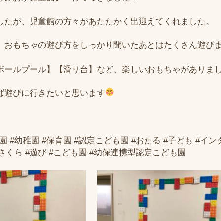
したが、児童館の方々があたたかく出迎えてくれました。
、おもちゃの遊び方をしっかり聞いたあとはたくさん遊びまし
ボールプール】【滑り台】など、楽しいおもちゃがありま
ば遊びに行きたいと思います
園 #幼稚園 #保育園 #認定こども園 #おたる #子ども #イ
#さくら #遊び #こども園 #幼保連携型認定こども園