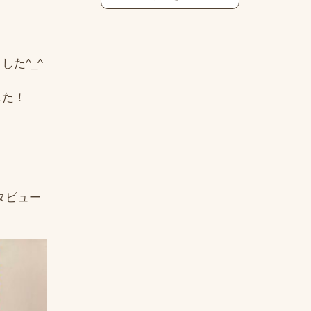
た^_^
した！
ンタビュー