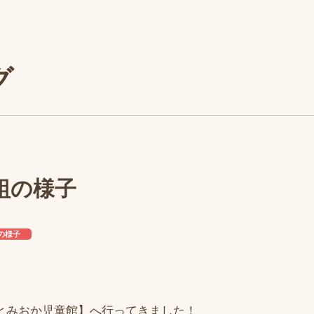
グ
組の様子
の様子
とみおか児童館】へ行ってきました！