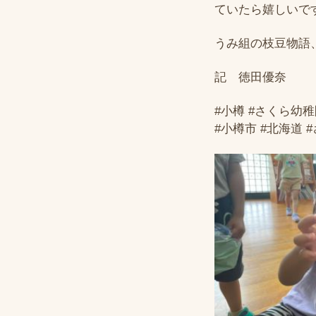
ていたら嬉しいで
うみ組の枝豆物語
記 徳田優奈
#小樽 #さくら幼稚
#小樽市 #北海道 