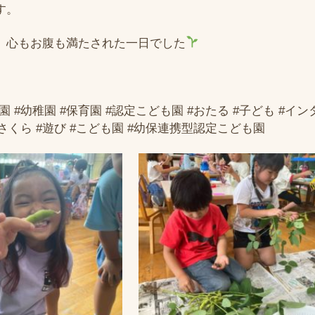
す。
、心もお腹も満たされた一日でした
園 #幼稚園 #保育園 #認定こども園 #おたる #子ども #イ
#さくら #遊び #こども園 #幼保連携型認定こども園