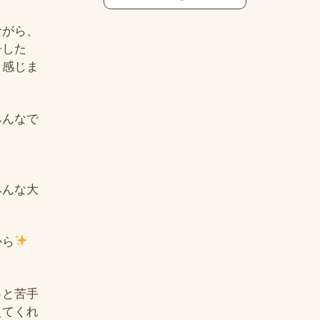
ながら、
争した
と感じま
みんなで
みんな大
から
っと苦手
えてくれ