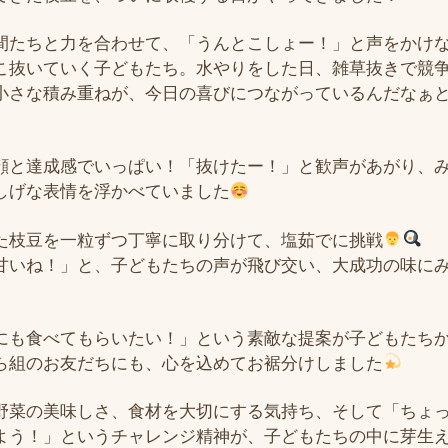
間たちと力を合わせて、「うんとこしょー！」と声をかけ
こ抜いていく子どもたち。水やりをした日、雑草抜きで競
小さな積み重ねが、今日の喜びにつながっているんだなぁ
顔と達成感でいっぱい！「抜けたー！」と歓声があがり、
しげな表情を浮かべていました
た枝豆を一粒ずつ丁寧に取り分けて、塩茹でに挑戦
甘いね！」と、子どもたちの声が飛び交い、大成功の味に
にも食べてもらいたい！」という素敵な提案が子どもたち
ら組のお友だちにも、心を込めてお裾分けしました
野菜の美味しさ、食材を大切にする気持ち、そして「ちょ
よう！」というチャレンジ精神が、子どもたちの中に芽生