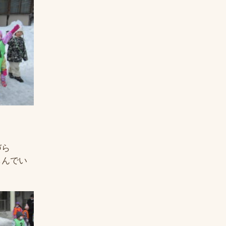
づら
しんでい