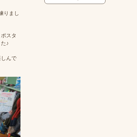
練りまし
、ポスタ
た♪
楽しんで