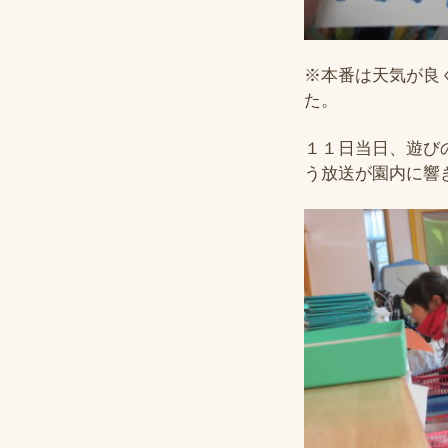
※本番は天気が良
た。
１１日当日、遊び
う放送が園内に響