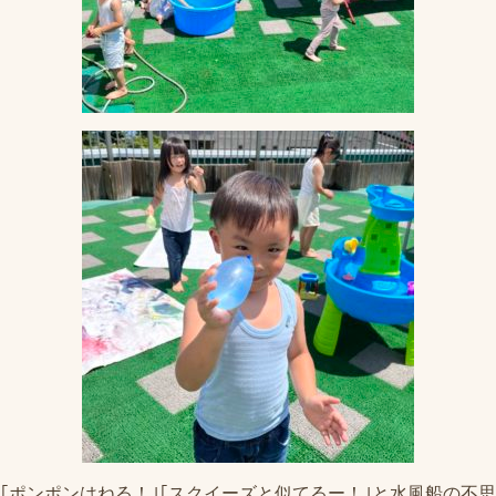
｢ポンポンはねる！｣｢スクイーズと似てるー！｣と水風船の不思