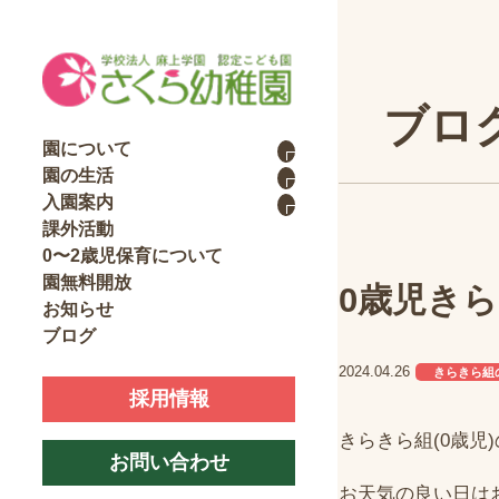
ブロ
園について
園の生活
入園案内
課外活動
0〜2歳児保育について
園無料開放
0歳児き
お知らせ
ブログ
2024.04.26
きらきら組
採用情報
きらきら組
(0
歳児
)
お問い合わせ
お天気の良い日は