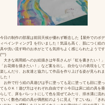
今日の制作の部屋は前回天候が優れず断念した【屋外でのボデ
ィペインティング】を行いました！気温も高く、肌につく絵の
具や洗い流す時のお水がとても気持ちよく感じられたようです
(^^)
大きな画用紙へのお絵描きは年長さんが「虹を書きたい！」
「お花畑を描きたい！」など案を出し、自分なりの表現をして
楽しんだり、お友達と協力して作品を作り上げる姿が見られま
した！
お外で行う絵の具遊びは手に塗っても足に塗っても顔に塗っ
てもＯＫ！遊び方はそれぞれ自由です☆今日は床に絵の具を垂
らして、床をパレットにして色を混ぜてみたり、排水溝に流れ
ていく数色の絵の具が偶然虹のように見え「すごいね」「きれ