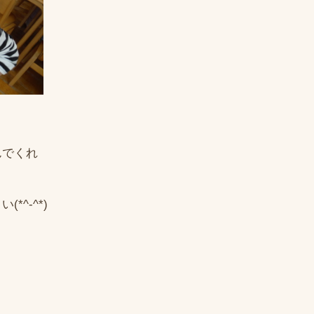
んでくれ
^-^*)