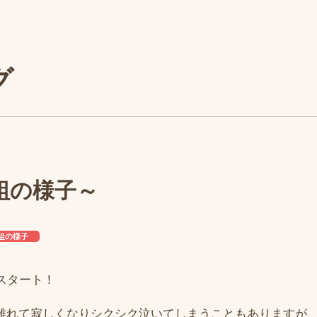
グ
組の様子～
組の様子
スタート！
離れて寂しくなりシクシク泣いてしまうこともありますが