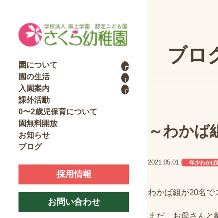
ブロ
園について
園の生活
入園案内
課外活動
0〜2歳児保育について
園無料開放
～わかば
お知らせ
ブログ
2021.05.01
年少わかば
採用情報
わかば組が20名で
お問い合わせ
まだ、お母さんと