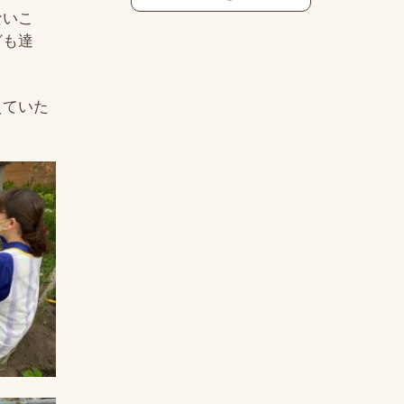
ないこ
ども達
えていた