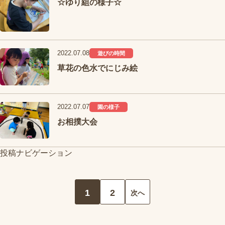
☆ゆり組の様子☆
2022.07.08
遊びの時間
草花の色水でにじみ絵
2022.07.07
園の様子
お相撲大会
投稿ナビゲーション
1
2
次へ