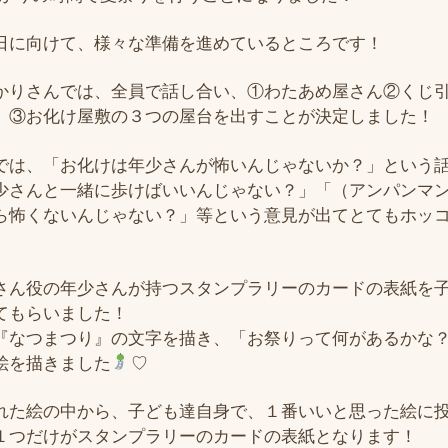
日に向けて、様々な準備を進めているところです！
かりさんでは、全員で話し合い、①わたあめ屋さん②くじ
）③お化け屋敷の３つの屋台を出すことが決定しました！
では、「お化けは年少さんが怖いんじゃないか？」という
少さんと一緒に歩けばいいんじゃない？」「（アンパンマ
ら怖くないんじゃない？」等という意見が出てとてもホッ
さん役の年少さんが持つスタンプラリーのカードの表紙を
てもらいました！
『なつまつり』の文字を描き、「お祭りって何があるかな
絵を描きました
♡
れた絵の中から、子ども達自身で、１番いいと思った絵に
１つだけがスタンプラリーのカードの表紙となります！