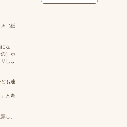
引き（紙
話にな
ンの）ホ
コリしま
子ども達
？」と考
投票し、