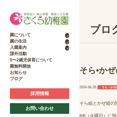
ブロ
園について
園の生活
入園案内
課外活動
0〜2歳児保育について
園無料開放
そら•か
お知らせ
ブログ
2024.06.28
そら・かぜ
採用情報
そら組とかぜ組の
お問い合わせ
8/6（火曜日）